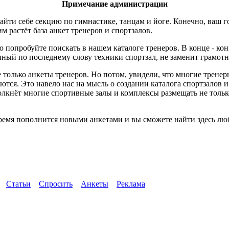
Примечание администрации
айти себе секцию по гимнастике, танцам и йоге. Конечно, ваш 
м растёт база анкет тренеров и спортзалов.
о попробуйте поискать в нашем каталоге тренеров. В конце - ко
ный по последнему слову техники спортзал, не заменит грамотн
 только анкеты тренеров. Но потом, увидели, что многие трене
ются. Это навело нас на мысль о создании каталога спортзалов 
толкнёт многие спортивные залы и комплексы размещать не тол
емя пополнится новыми анкетами и вы сможете найти здесь люб
Статьи
Спросить
Анкеты
Реклама