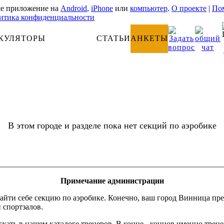
е приложение на
Android
,
iPhone
или
компьютер
.
О проекте
|
Пом
итика конфиденциальности
КУЛЯТОРЫ
АНАТОМИЯ
СТАТЬИ
АНКЕТЫ
В этом городе и разделе пока нет секций по аэробике
Примечание администрации
айти себе секцию по аэробике. Конечно, ваш город Винница пре
и спортзалов.
скать в нашем каталоге тренеров. В конце - концов именно трен