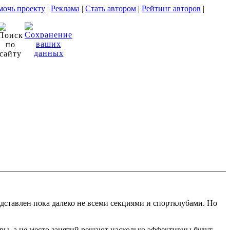
очь проекту
|
Реклама
|
Стать автором
|
Рейтинг авторов
|
дставлен пока далеко не всеми секциями и спортклубами. Но
еры, а не место занятий решают насколько эффективны будут