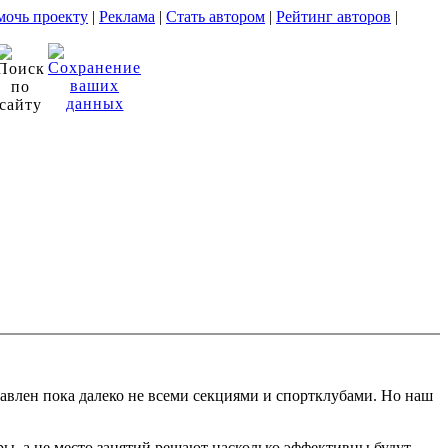
очь проекту
|
Реклама
|
Стать автором
|
Рейтинг авторов
|
авлен пока далеко не всеми секциями и спортклубами. Но наш
ры, а не место занятий решают насколько эффективны будут