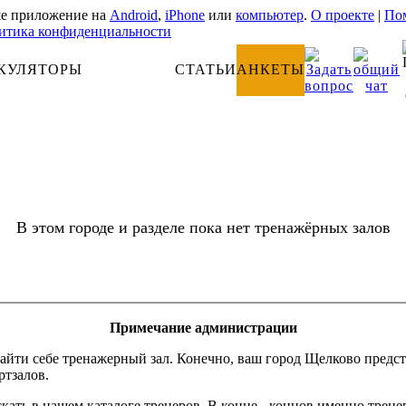
е приложение на
Android
,
iPhone
или
компьютер
.
О проекте
|
Пом
итика конфиденциальности
КУЛЯТОРЫ
АНАТОМИЯ
СТАТЬИ
АНКЕТЫ
В этом городе и разделе пока нет тренажёрных залов
Примечание администрации
айти себе тренажерный зал. Конечно, ваш город Щелково предст
ртзалов.
кать в нашем каталоге тренеров. В конце - концов именно трене