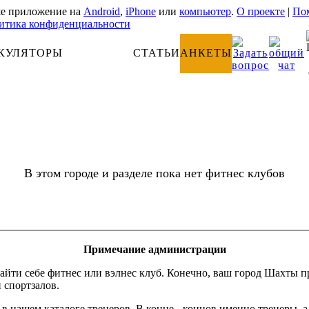
е приложение на
Android
,
iPhone
или
компьютер
.
О проекте
|
Пом
итика конфиденциальности
КУЛЯТОРЫ
АНАТОМИЯ
СТАТЬИ
АНКЕТЫ
В этом городе и разделе пока нет фитнес клубов
Примечание администрации
айти себе фитнес или вэлнес клуб. Конечно, ваш город Шахты п
и спортзалов.
 в нашем каталоге тренеров. В конце - концов именно тренеры, 