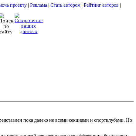
очь проекту
|
Реклама
|
Стать автором
|
Рейтинг авторов
|
редставлен пока далеко не всеми секциями и спортклубами. Но
а не место занятий решают насколько эффективны будут ваши