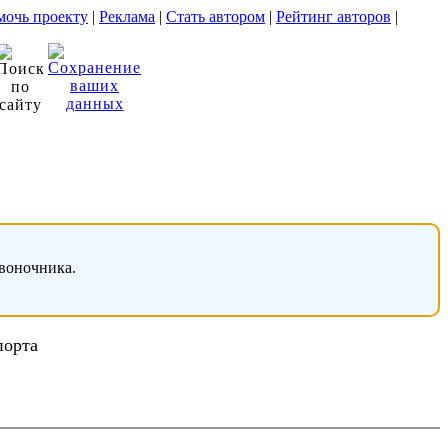
очь проекту
|
Реклама
|
Стать автором
|
Рейтинг авторов
|
звоночника.
порта