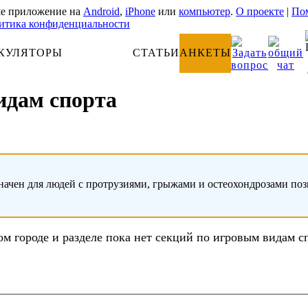
е приложение на
Android
,
iPhone
или
компьютер
.
О проекте
|
Пом
итика конфиденциальности
КУЛЯТОРЫ
АНАТОМИЯ
СТАТЬИ
АНКЕТЫ
идам спорта
начен для людей с протрузиями, грыжами и остеохондрозами по
ом городе и разделе пока нет секций по игровым видам с