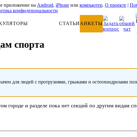
е приложение на
Android
,
iPhone
или
компьютер
.
О проекте
|
Пом
итика конфиденциальности
КУЛЯТОРЫ
АНАТОМИЯ
СТАТЬИ
АНКЕТЫ
дам спорта
начен для людей с протрузиями, грыжами и остеохондрозами по
том городе и разделе пока нет секций по другим видам сп