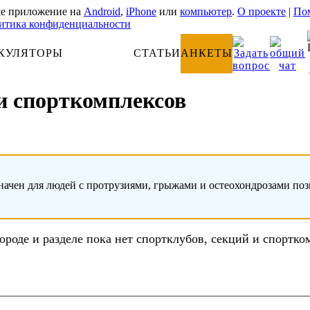
е приложение на
Android
,
iPhone
или
компьютер
.
О проекте
|
Пом
итика конфиденциальности
КУЛЯТОРЫ
АНАТОМИЯ
СТАТЬИ
АНКЕТЫ
 и спорткомплексов
начен для людей с протрузиями, грыжами и остеохондрозами по
городе и разделе пока нет спортклубов, секций и спортко