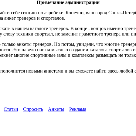
Примечание администрации
йти себе секцию по аэробике. Конечно, ваш город Санкт-Петерб
за анкет тренеров и спортзалов.
скать в нашем каталоге тренеров. В конце - концов именно трен
слову техники спортзал, не заменит грамотного тренера или ин
 только анкеты тренеров. Но потом, увидели, что многие трене
ются. Это навело нас на мысль о создании каталога спортзалов 
толкнёт многие спортивные залы и комплексы размещать не тол
 пополнится новыми анкетами и вы сможете найти здесь любой с
Статьи
Спросить
Анкеты
Реклама