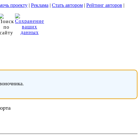
очь проекту
|
Реклама
|
Стать автором
|
Рейтинг авторов
|
звоночника.
порта