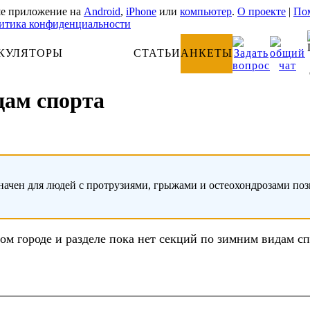
е приложение на
Android
,
iPhone
или
компьютер
.
О проекте
|
Пом
итика конфиденциальности
КУЛЯТОРЫ
АНАТОМИЯ
СТАТЬИ
АНКЕТЫ
дам спорта
начен для людей с протрузиями, грыжами и остеохондрозами по
ом городе и разделе пока нет секций по зимним видам с