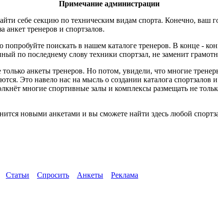
Примечание администрации
айти себе секцию по техническим видам спорта. Конечно, ваш г
за анкет тренеров и спортзалов.
о попробуйте поискать в нашем каталоге тренеров. В конце - ко
ный по последнему слову техники спортзал, не заменит грамотн
 только анкеты тренеров. Но потом, увидели, что многие трене
ются. Это навело нас на мысль о создании каталога спортзалов 
толкнёт многие спортивные залы и комплексы размещать не тол
нится новыми анкетами и вы сможете найти здесь любой спортза
Статьи
Спросить
Анкеты
Реклама