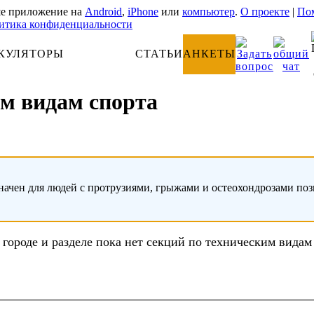
е приложение на
Android
,
iPhone
или
компьютер
.
О проекте
|
Пом
итика конфиденциальности
КУЛЯТОРЫ
АНАТОМИЯ
СТАТЬИ
АНКЕТЫ
им видам спорта
начен для людей с протрузиями, грыжами и остеохондрозами по
 городе и разделе пока нет секций по техническим видам