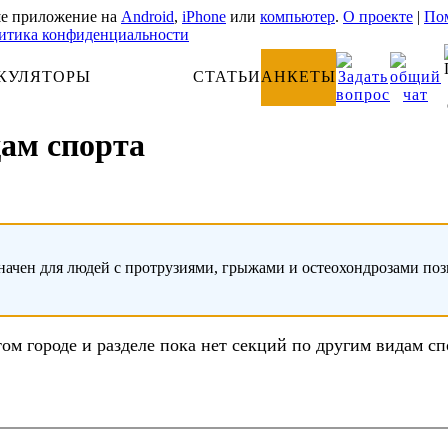
е приложение на
Android
,
iPhone
или
компьютер
.
О проекте
|
Пом
итика конфиденциальности
КУЛЯТОРЫ
АНАТОМИЯ
СТАТЬИ
АНКЕТЫ
дам спорта
начен для людей с протрузиями, грыжами и остеохондрозами по
том городе и разделе пока нет секций по другим видам сп