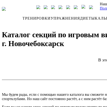
Наш
Пол
ДНЕВНИК
ТРЕНИРОВКИ
УПРАЖНЕНИЯ
ДИЕТЫ
КАЛЬ
Каталог секций по игровым в
г. Новочебоксарск
В эт
Мы будем рады, если с помощью нашего каталога вы сможете н
спортклубами. Но наш сайт постоянно растёт, а с ним растёт ба
Если вы не нашли здесь секций по игровым видам спорта то по