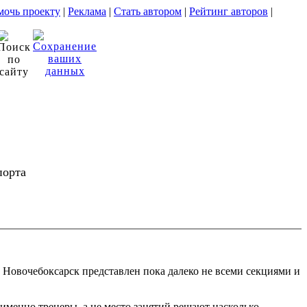
очь проекту
|
Реклама
|
Стать автором
|
Рейтинг авторов
|
порта
 Новочебоксарск представлен пока далеко не всеми секциями и
 именно тренеры, а не место занятий решают насколько