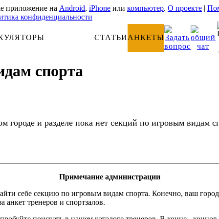
е приложение на
Android
,
iPhone
или
компьютер
.
О проекте
|
Пом
итика конфиденциальности
КУЛЯТОРЫ
АНАТОМИЯ
СТАТЬИ
АНКЕТЫ
идам спорта
ом городе и разделе пока нет секций по игровым видам с
Примечание администрации
айти себе секцию по игровым видам спорта. Конечно, ваш город
за анкет тренеров и спортзалов.
пробуйте поискать в нашем каталоге тренеров. В конце - концов