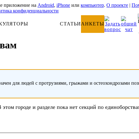
е приложение на
Android
,
iPhone
или
компьютер
.
О проекте
|
Пом
итика конфиденциальности
КУЛЯТОРЫ
АНАТОМИЯ
СТАТЬИ
АНКЕТЫ
твам
начен для людей с протрузиями, грыжами и остеохондрозами по
В этом городе и разделе пока нет секций по единоборства