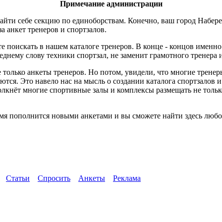
Примечание администрации
айти себе секцию по единоборствам. Конечно, ваш город Набер
за анкет тренеров и спортзалов.
е поискать в нашем каталоге тренеров. В конце - концов именн
днему слову техники спортзал, не заменит грамотного тренера 
 только анкеты тренеров. Но потом, увидели, что многие трене
ются. Это навело нас на мысль о создании каталога спортзалов 
толкнёт многие спортивные залы и комплексы размещать не тол
я пополнится новыми анкетами и вы сможете найти здесь любой
Статьи
Спросить
Анкеты
Реклама