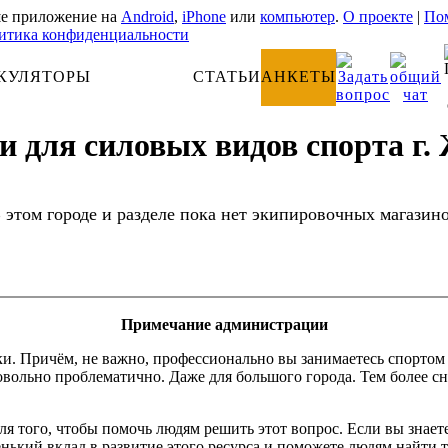
е приложение на
Android
,
iPhone
или
компьютер
.
О проекте
|
Пом
итика конфиденциальности
КУЛЯТОРЫ
АНАТОМИЯ
СТАТЬИ
АНКЕТЫ
и для силовых видов спорта г
 этом городе и разделе пока нет экипировочных магазин
Примечание администрации
Причём, не важно, профессионально вы занимаетесь спортом или
вольно проблематично. Даже для большого города. Тем более сн
 для того, чтобы помочь людям решить этот вопрос. Если вы зна
енький вклад в развитие этого ресурса и поможете людям найти т