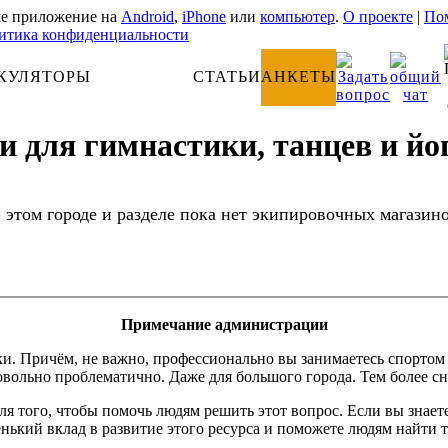
е приложение на
Android
,
iPhone
или
компьютер
.
О проекте
|
Пом
итика конфиденциальности
КУЛЯТОРЫ
АНАТОМИЯ
СТАТЬИ
АНКЕТЫ
 для гимнастики, танцев и йог
 этом городе и разделе пока нет экипировочных магазин
Примечание администрации
Причём, не важно, профессионально вы занимаетесь спортом или
вольно проблематично. Даже для большого города. Тем более сн
 для того, чтобы помочь людям решить этот вопрос. Если вы зна
енький вклад в развитие этого ресурса и поможете людям найти т