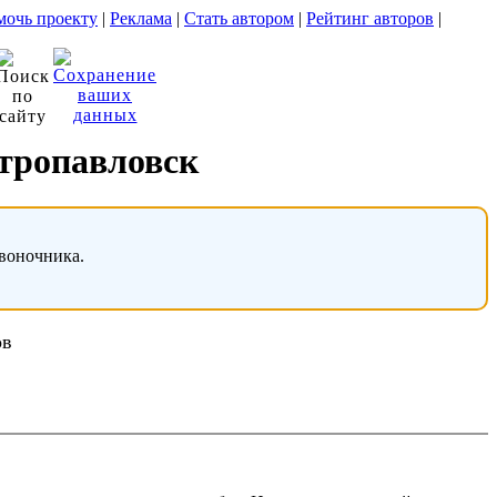
очь проекту
|
Реклама
|
Стать автором
|
Рейтинг авторов
|
етропавловск
звоночника.
ов