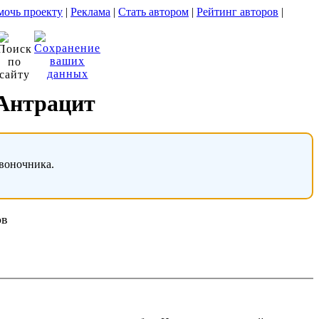
очь проекту
|
Реклама
|
Стать автором
|
Рейтинг авторов
|
 Антрацит
звоночника.
ов