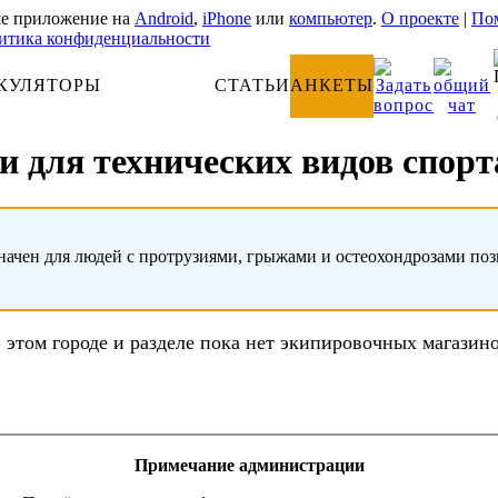
е приложение на
Android
,
iPhone
или
компьютер
.
О проекте
|
Пом
итика конфиденциальности
КУЛЯТОРЫ
АНАТОМИЯ
СТАТЬИ
АНКЕТЫ
и для технических видов спор
начен для людей с протрузиями, грыжами и остеохондрозами по
 этом городе и разделе пока нет экипировочных магазин
Примечание администрации