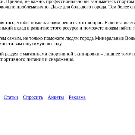
Причём, не важно, профессионально вы занимаетесь спортом или
овольно проблематично. Даже для большого города. Тем более с
 для того, чтобы помочь людям решить этот вопрос. Если вы зна
енький вклад в развитие этого ресурса и поможете людям найти т
, тем самым, не только поможете людям города Минеральные Вод
инести вам ощутимую выгоду.
вый раздел с магазинами спортивной экипировки – лишнее тому 
 спортивного питания и снаряжения.
Статьи
Спросить
Анкеты
Реклама