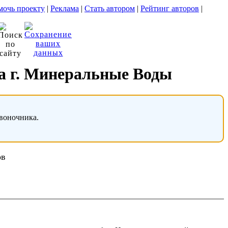
очь проекту
|
Реклама
|
Стать автором
|
Рейтинг авторов
|
та г. Минеральные Воды
звоночника.
ов